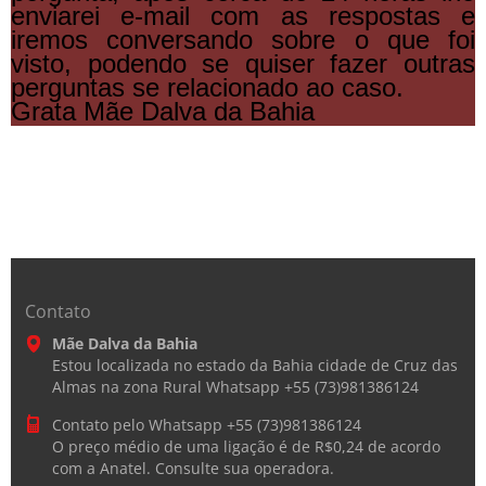
enviarei e-mail com as respostas e
iremos conversando sobre o que foi
visto, podendo se quiser fazer outras
perguntas se relacionado ao caso.
Grata Mãe Dalva da Bahia
Contato
Mãe Dalva da Bahia
Estou localizada no estado da Bahia cidade de Cruz das
Almas na zona Rural Whatsapp +55 (73)981386124
Contato pelo Whatsapp +55 (73)981386124
O preço médio de uma ligação é de R$0,24 de acordo
com a Anatel. Consulte sua operadora.